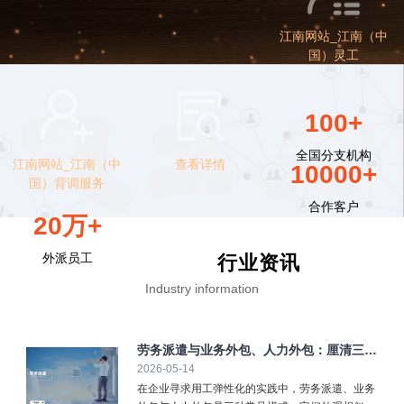
江南网站_江南（中
国）灵工
100+
全国分支机构
江南网站_江南（中
查看详情
10000+
国）背调服务
合作客户
20万+
外派员工
行业资讯
Industry information
劳务派遣与业务外包、人力外包：厘清三大
2026-05-14
弹性用工模式
在企业寻求用工弹性化的实践中，劳务派遣、业务