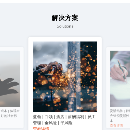
解决方案
Solutions
成本 | 体现企
灵活结算 | 轻
良好的社会形
升组织灵活性 
蓝领 | 白领 | 酒店 | 薪酬福利 | 员工
本
管理 | 全风险 | 半风险
查看详情
查看详情