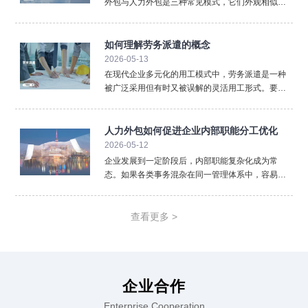
外包与人力外包是三种常见模式，它们外观相似却
内核不同，混淆使用可能带来法律与管理风险。清
晰界定三者的区别，对于企业选择合规、高效的用
工方式至关重要。首先，法律关系的核心不同。 这
如何理解劳务派遣的概念
是最根本的区别。劳
2026-05-13
在现代企业多元化的用工模式中，劳务派遣是一种
被广泛采用但有时又被误解的灵活用工形式。要准
确理解劳务派遣，必须从其法律定义、三方关系以
及核心特征入手，厘清它与其他用工方式的本质区
别。从法律层面看，劳务派遣是指依法设立的劳务
人力外包如何促进企业内部职能分工优化
派遣单位（即用人单位
2026-05-12
企业发展到一定阶段后，内部职能复杂化成为常
态。如果各类事务混杂在同一管理体系中，容易降
低效率。人力外包通过重新划分职责边界，推动企
业实现更加清晰的职能分工。在人力外包模式下，
企业可以将标准化、重复性强的人事事务外置。薪
查看更多 >
酬计算、社保办理、档案
企业合作
Enterprise Cooperation