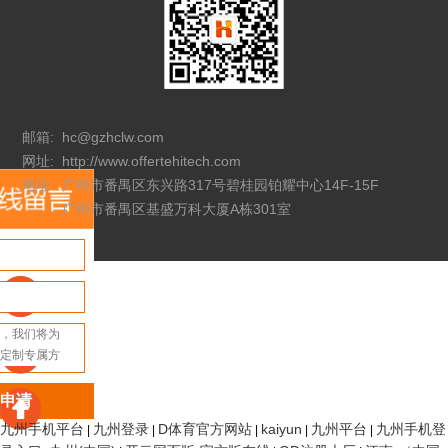
邮箱:
hc@gzhclw.com
网址:
http://www.offertehitech.com
地址:
广州市番禺区东兴路317号碧桂园铂耀中心14F-15F
广州市番禺区基盛万科大厦A栋301室
申请
九州手机平台
九州登录
D体育官方网站
kaiyun
九州平台
九州手机登
|
|
|
|
|