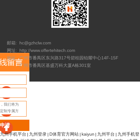
邮箱:
hc@gzhclw.com
网址:
http://www.offertehitech.com
地址:
广州市番禺区东兴路317号碧桂园铂耀中心14F-15F
广州市番禺区基盛万科大厦A栋301室
申请
九州手机平台
九州登录
D体育官方网站
kaiyun
九州平台
九州手机登
|
|
|
|
|