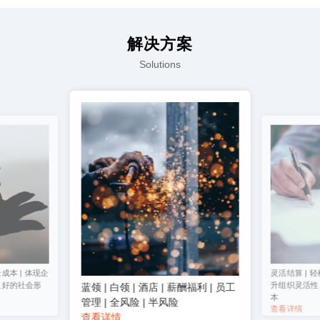
解决方案
Solutions
成本 | 体现企
灵活结算 | 轻
良好的社会形
升组织灵活性 
蓝领 | 白领 | 酒店 | 薪酬福利 | 员工
本
管理 | 全风险 | 半风险
查看详情
查看详情