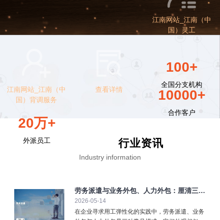
江南网站_江南（中
国）灵工
100+
全国分支机构
江南网站_江南（中
查看详情
10000+
国）背调服务
合作客户
20万+
外派员工
行业资讯
Industry information
劳务派遣与业务外包、人力外包：厘清三大
2026-05-14
弹性用工模式
在企业寻求用工弹性化的实践中，劳务派遣、业务