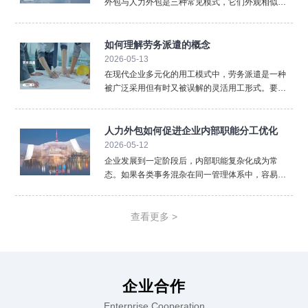
外包与人力外包是三种常见模式，它们外观相似却
内核不同，混淆使用可能带来法律与管理风险。清
晰界定三者的区别，对于企业选择合规、高效的用
工方式至关重要。首先，法律关系的核心不同。 这
如何理解劳务派遣的概念
是最根本的区别。劳
2026-05-13
在现代企业多元化的用工模式中，劳务派遣是一种
被广泛采用但有时又被误解的灵活用工形式。要准
确理解劳务派遣，必须从其法律定义、三方关系以
及核心特征入手，厘清它与其他用工方式的本质区
别。从法律层面看，劳务派遣是指依法设立的劳务
人力外包如何促进企业内部职能分工优化
派遣单位（即用人单位
2026-05-12
企业发展到一定阶段后，内部职能复杂化成为常
态。如果各类事务混杂在同一管理体系中，容易降
低效率。人力外包通过重新划分职责边界，推动企
业实现更加清晰的职能分工。在人力外包模式下，
企业可以将标准化、重复性强的人事事务外置。薪
查看更多 >
酬计算、社保办理、档案
企业合作
Enterprise Cooperation