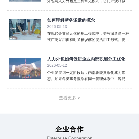
外包与人力外包是三种常见模式，它们外观相似却
内核不同，混淆使用可能带来法律与管理风险。清
晰界定三者的区别，对于企业选择合规、高效的用
工方式至关重要。首先，法律关系的核心不同。 这
如何理解劳务派遣的概念
是最根本的区别。劳
2026-05-13
在现代企业多元化的用工模式中，劳务派遣是一种
被广泛采用但有时又被误解的灵活用工形式。要准
确理解劳务派遣，必须从其法律定义、三方关系以
及核心特征入手，厘清它与其他用工方式的本质区
别。从法律层面看，劳务派遣是指依法设立的劳务
人力外包如何促进企业内部职能分工优化
派遣单位（即用人单位
2026-05-12
企业发展到一定阶段后，内部职能复杂化成为常
态。如果各类事务混杂在同一管理体系中，容易降
低效率。人力外包通过重新划分职责边界，推动企
业实现更加清晰的职能分工。在人力外包模式下，
企业可以将标准化、重复性强的人事事务外置。薪
查看更多 >
酬计算、社保办理、档案
企业合作
Enterprise Cooperation