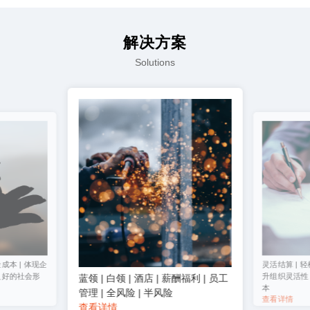
解决方案
Solutions
成本 | 体现企
灵活结算 | 轻
良好的社会形
升组织灵活性 
蓝领 | 白领 | 酒店 | 薪酬福利 | 员工
本
管理 | 全风险 | 半风险
查看详情
查看详情