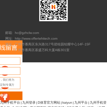
邮箱:
hc@gzhclw.com
网址:
http://www.offertehitech.com
地址:
广州市番禺区东兴路317号碧桂园铂耀中心14F-15F
广州市番禺区基盛万科大厦A栋301室
申请
九州手机平台
九州登录
D体育官方网站
kaiyun
九州平台
九州手机登
|
|
|
|
|