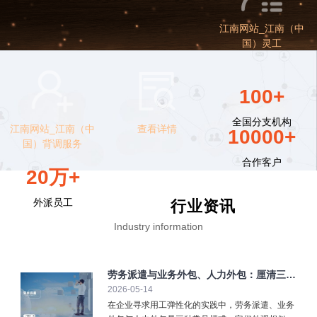
江南网站_江南（中
国）灵工
100+
全国分支机构
江南网站_江南（中
查看详情
10000+
国）背调服务
合作客户
20万+
外派员工
行业资讯
Industry information
劳务派遣与业务外包、人力外包：厘清三大
2026-05-14
弹性用工模式
在企业寻求用工弹性化的实践中，劳务派遣、业务