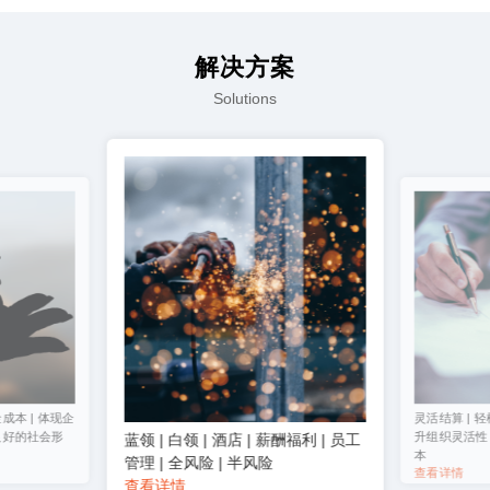
解决方案
Solutions
成本 | 体现企
灵活结算 | 轻
良好的社会形
升组织灵活性 
蓝领 | 白领 | 酒店 | 薪酬福利 | 员工
本
管理 | 全风险 | 半风险
查看详情
查看详情