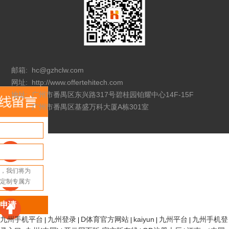
邮箱:
hc@gzhclw.com
网址:
http://www.offertehitech.com
地址:
广州市番禺区东兴路317号碧桂园铂耀中心14F-15F
广州市番禺区基盛万科大厦A栋301室
申请
九州手机平台
九州登录
D体育官方网站
kaiyun
九州平台
九州手机登
|
|
|
|
|