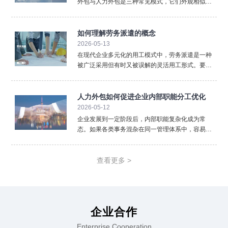
外包与人力外包是三种常见模式，它们外观相似却
内核不同，混淆使用可能带来法律与管理风险。清
晰界定三者的区别，对于企业选择合规、高效的用
工方式至关重要。首先，法律关系的核心不同。 这
如何理解劳务派遣的概念
是最根本的区别。劳
2026-05-13
在现代企业多元化的用工模式中，劳务派遣是一种
被广泛采用但有时又被误解的灵活用工形式。要准
确理解劳务派遣，必须从其法律定义、三方关系以
及核心特征入手，厘清它与其他用工方式的本质区
别。从法律层面看，劳务派遣是指依法设立的劳务
人力外包如何促进企业内部职能分工优化
派遣单位（即用人单位
2026-05-12
企业发展到一定阶段后，内部职能复杂化成为常
态。如果各类事务混杂在同一管理体系中，容易降
低效率。人力外包通过重新划分职责边界，推动企
业实现更加清晰的职能分工。在人力外包模式下，
企业可以将标准化、重复性强的人事事务外置。薪
查看更多 >
酬计算、社保办理、档案
企业合作
Enterprise Cooperation