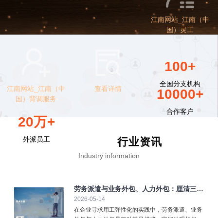
江南网站_江南（中
国）灵工
100+
全国分支机构
江南网站_江南（中
查看详情
10000+
国）背调服务
合作客户
20万+
外派员工
行业资讯
Industry information
劳务派遣与业务外包、人力外包：厘清三大
2026-05-14
弹性用工模式
在企业寻求用工弹性化的实践中，劳务派遣、业务