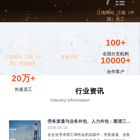
江南网站_江南（中
国）灵工
100+
全国分支机构
江南网站_江南（中
查看详情
10000+
国）背调服务
合作客户
20万+
外派员工
行业资讯
Industry information
劳务派遣与业务外包、人力外包：厘清三大
2026-05-14
弹性用工模式
在企业寻求用工弹性化的实践中，劳务派遣、业务