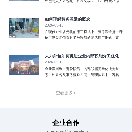
外包与人力外包是三种常见模式，它们外观相似却
内核不同，混淆使用可能带来法律与管理风险。清
晰界定三者的区别，对于企业选择合规、高效的用
工方式至关重要。首先，法律关系的核心不同。 这
如何理解劳务派遣的概念
是最根本的区别。劳
2026-05-13
在现代企业多元化的用工模式中，劳务派遣是一种
被广泛采用但有时又被误解的灵活用工形式。要准
确理解劳务派遣，必须从其法律定义、三方关系以
及核心特征入手，厘清它与其他用工方式的本质区
别。从法律层面看，劳务派遣是指依法设立的劳务
人力外包如何促进企业内部职能分工优化
派遣单位（即用人单位
2026-05-12
企业发展到一定阶段后，内部职能复杂化成为常
态。如果各类事务混杂在同一管理体系中，容易降
低效率。人力外包通过重新划分职责边界，推动企
业实现更加清晰的职能分工。在人力外包模式下，
企业可以将标准化、重复性强的人事事务外置。薪
查看更多 >
酬计算、社保办理、档案
企业合作
Enterprise Cooperation