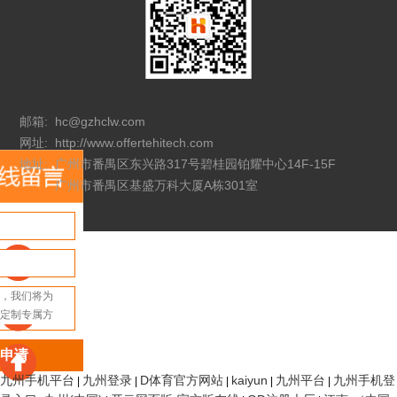
邮箱:
hc@gzhclw.com
网址:
http://www.offertehitech.com
地址:
广州市番禺区东兴路317号碧桂园铂耀中心14F-15F
广州市番禺区基盛万科大厦A栋301室
申请
九州手机平台
九州登录
D体育官方网站
kaiyun
九州平台
九州手机登
|
|
|
|
|