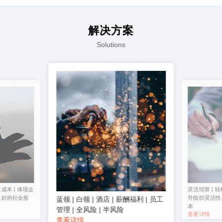
解决方案
Solutions
成本 | 体现企
灵活结算 | 轻
良好的社会形
升组织灵活性 
蓝领 | 白领 | 酒店 | 薪酬福利 | 员工
本
管理 | 全风险 | 半风险
查看详情
查看详情