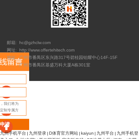
邮箱:
hc@gzhclw.com
网址:
http://www.offertehitech.com
地址:
广州市番禺区东兴路317号碧桂园铂耀中心14F-15F
广州市番禺区基盛万科大厦A栋301室
申请
九州手机平台
九州登录
D体育官方网站
kaiyun
九州平台
九州手机登
|
|
|
|
|