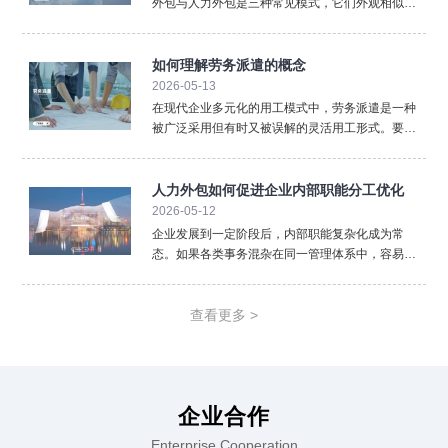
外包与人力外包是三种常见模式，它们外观相似却
内核不同，混淆使用可能带来法律与管理风险。清
晰界定三者的区别，对于企业选择合规、高效的用
工方式至关重要。首先，法律关系的核心不同。 这
如何理解劳务派遣的概念
是最根本的区别。劳
2026-05-13
在现代企业多元化的用工模式中，劳务派遣是一种
被广泛采用但有时又被误解的灵活用工形式。要准
确理解劳务派遣，必须从其法律定义、三方关系以
及核心特征入手，厘清它与其他用工方式的本质区
别。从法律层面看，劳务派遣是指依法设立的劳务
人力外包如何促进企业内部职能分工优化
派遣单位（即用人单位
2026-05-12
企业发展到一定阶段后，内部职能复杂化成为常
态。如果各类事务混杂在同一管理体系中，容易降
低效率。人力外包通过重新划分职责边界，推动企
业实现更加清晰的职能分工。在人力外包模式下，
企业可以将标准化、重复性强的人事事务外置。薪
查看更多 >
酬计算、社保办理、档案
企业合作
Enterprise Cooperation