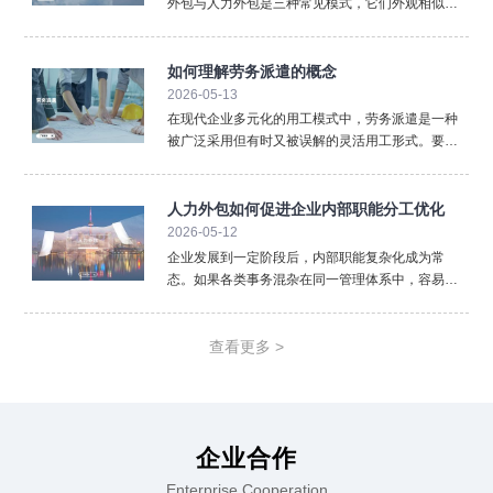
外包与人力外包是三种常见模式，它们外观相似却
内核不同，混淆使用可能带来法律与管理风险。清
晰界定三者的区别，对于企业选择合规、高效的用
工方式至关重要。首先，法律关系的核心不同。 这
如何理解劳务派遣的概念
是最根本的区别。劳
2026-05-13
在现代企业多元化的用工模式中，劳务派遣是一种
被广泛采用但有时又被误解的灵活用工形式。要准
确理解劳务派遣，必须从其法律定义、三方关系以
及核心特征入手，厘清它与其他用工方式的本质区
别。从法律层面看，劳务派遣是指依法设立的劳务
人力外包如何促进企业内部职能分工优化
派遣单位（即用人单位
2026-05-12
企业发展到一定阶段后，内部职能复杂化成为常
态。如果各类事务混杂在同一管理体系中，容易降
低效率。人力外包通过重新划分职责边界，推动企
业实现更加清晰的职能分工。在人力外包模式下，
企业可以将标准化、重复性强的人事事务外置。薪
查看更多 >
酬计算、社保办理、档案
企业合作
Enterprise Cooperation