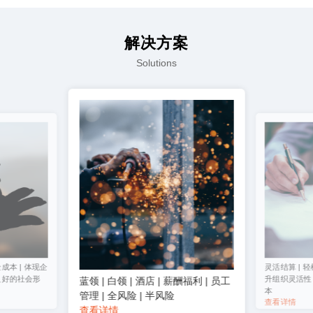
解决方案
Solutions
成本 | 体现企
灵活结算 | 轻
良好的社会形
升组织灵活性 
蓝领 | 白领 | 酒店 | 薪酬福利 | 员工
本
管理 | 全风险 | 半风险
查看详情
查看详情