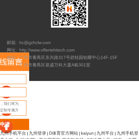
邮箱:
hc@gzhclw.com
网址:
http://www.offertehitech.com
地址:
广州市番禺区东兴路317号碧桂园铂耀中心14F-15F
广州市番禺区基盛万科大厦A栋301室
申请
九州手机平台
九州登录
D体育官方网站
kaiyun
九州平台
九州手机登
|
|
|
|
|