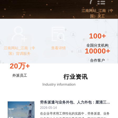
江南网站_江南（中
国）灵工
100+
全国分支机构
江南网站_江南（中
查看详情
10000+
国）背调服务
合作客户
20万+
外派员工
行业资讯
Industry information
劳务派遣与业务外包、人力外包：厘清三大
2026-05-14
弹性用工模式
在企业寻求用工弹性化的实践中，劳务派遣、业务