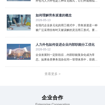
外包与人力外包是三种常见模式，它们外观相似却
内核不同，混淆使用可能带来法律与管理风险。清
晰界定三者的区别，对于企业选择合规、高效的用
工方式至关重要。首先，法律关系的核心不同。 这
如何理解劳务派遣的概念
是最根本的区别。劳
2026-05-13
在现代企业多元化的用工模式中，劳务派遣是一种
被广泛采用但有时又被误解的灵活用工形式。要准
确理解劳务派遣，必须从其法律定义、三方关系以
及核心特征入手，厘清它与其他用工方式的本质区
别。从法律层面看，劳务派遣是指依法设立的劳务
人力外包如何促进企业内部职能分工优化
派遣单位（即用人单位
2026-05-12
企业发展到一定阶段后，内部职能复杂化成为常
态。如果各类事务混杂在同一管理体系中，容易降
低效率。人力外包通过重新划分职责边界，推动企
业实现更加清晰的职能分工。在人力外包模式下，
企业可以将标准化、重复性强的人事事务外置。薪
查看更多 >
酬计算、社保办理、档案
企业合作
Enterprise Cooperation