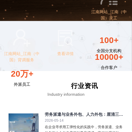
江南网站_江南（中
国）灵工
100+
全国分支机构
江南网站_江南（中
查看详情
10000+
国）背调服务
合作客户
20万+
外派员工
行业资讯
Industry information
劳务派遣与业务外包、人力外包：厘清三大
2026-05-14
弹性用工模式
在企业寻求用工弹性化的实践中，劳务派遣、业务