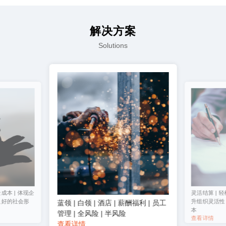
解决方案
Solutions
成本 | 体现企
灵活结算 | 轻
良好的社会形
升组织灵活性 
蓝领 | 白领 | 酒店 | 薪酬福利 | 员工
本
管理 | 全风险 | 半风险
查看详情
查看详情