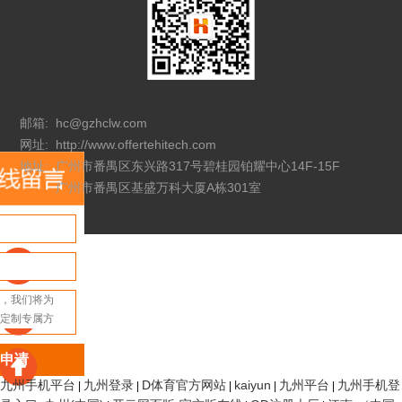
邮箱:
hc@gzhclw.com
网址:
http://www.offertehitech.com
地址:
广州市番禺区东兴路317号碧桂园铂耀中心14F-15F
广州市番禺区基盛万科大厦A栋301室
申请
九州手机平台
九州登录
D体育官方网站
kaiyun
九州平台
九州手机登
|
|
|
|
|