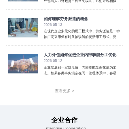
外包与人力外包是三种常见模式，它们外观相似却
内核不同，混淆使用可能带来法律与管理风险。清
晰界定三者的区别，对于企业选择合规、高效的用
工方式至关重要。首先，法律关系的核心不同。 这
如何理解劳务派遣的概念
是最根本的区别。劳
2026-05-13
在现代企业多元化的用工模式中，劳务派遣是一种
被广泛采用但有时又被误解的灵活用工形式。要准
确理解劳务派遣，必须从其法律定义、三方关系以
及核心特征入手，厘清它与其他用工方式的本质区
别。从法律层面看，劳务派遣是指依法设立的劳务
人力外包如何促进企业内部职能分工优化
派遣单位（即用人单位
2026-05-12
企业发展到一定阶段后，内部职能复杂化成为常
态。如果各类事务混杂在同一管理体系中，容易降
低效率。人力外包通过重新划分职责边界，推动企
业实现更加清晰的职能分工。在人力外包模式下，
企业可以将标准化、重复性强的人事事务外置。薪
查看更多 >
酬计算、社保办理、档案
企业合作
Enterprise Cooperation