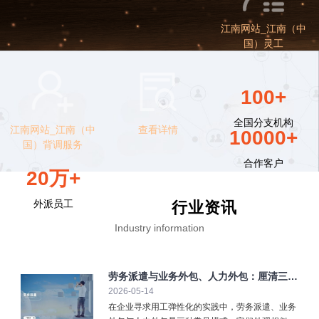
江南网站_江南（中
国）灵工
100+
全国分支机构
江南网站_江南（中
查看详情
10000+
国）背调服务
合作客户
20万+
外派员工
行业资讯
Industry information
劳务派遣与业务外包、人力外包：厘清三大
2026-05-14
弹性用工模式
在企业寻求用工弹性化的实践中，劳务派遣、业务