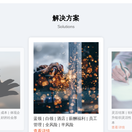
解决方案
Solutions
成本 | 体现企
灵活结算 | 轻
良好的社会形
升组织灵活性 
蓝领 | 白领 | 酒店 | 薪酬福利 | 员工
本
管理 | 全风险 | 半风险
查看详情
查看详情