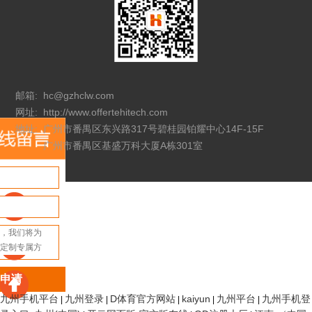
邮箱:
hc@gzhclw.com
网址:
http://www.offertehitech.com
地址:
广州市番禺区东兴路317号碧桂园铂耀中心14F-15F
广州市番禺区基盛万科大厦A栋301室
申请
九州手机平台
九州登录
D体育官方网站
kaiyun
九州平台
九州手机登
|
|
|
|
|