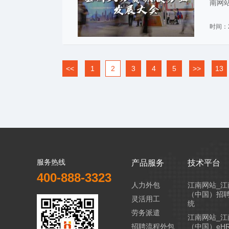
南网
资源
时间：2
<<
1
2
3
4
5
>>
13
服务热线
产品服务
技术平台
400-888-3323
人力外包
江南网站_江
（中国）招
灵活用工
统
劳务派遣
江南网站_江
招聘流程外包
（中国）eH