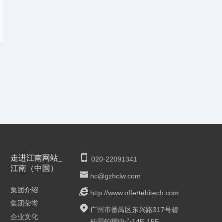
走进江南网站_
020-22091341
江南（中国）
hc@gzhclw.com
集团介绍
http://www.offertehitech.com
集团荣誉
广州市番禺区东兴路317号碧
企业文化
桂园铂耀中心14F-15F