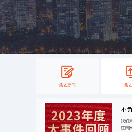
集团新闻
集
不负
20
我们
江南