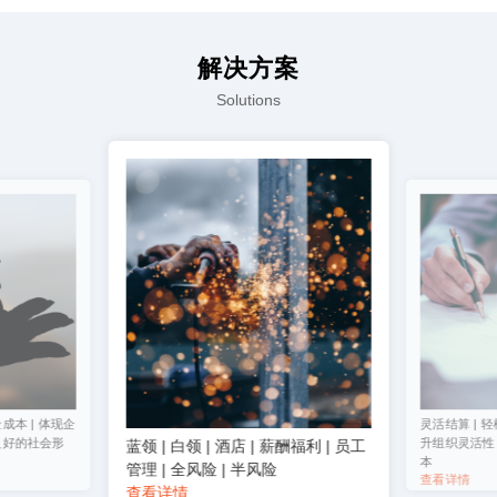
解决方案
Solutions
成本 | 体现企
灵活结算 | 轻
良好的社会形
升组织灵活性 
蓝领 | 白领 | 酒店 | 薪酬福利 | 员工
本
管理 | 全风险 | 半风险
查看详情
查看详情