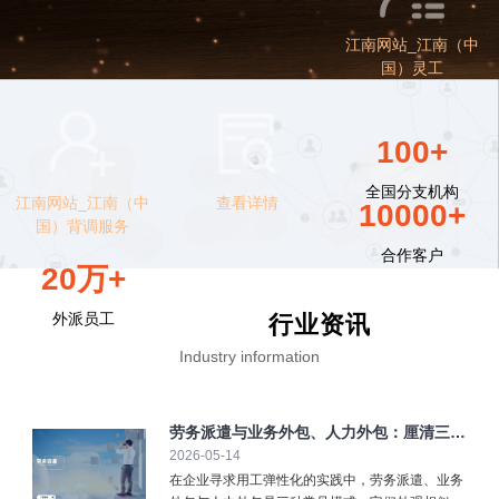
江南网站_江南（中
国）灵工
100+
全国分支机构
江南网站_江南（中
查看详情
10000+
国）背调服务
合作客户
20万+
外派员工
行业资讯
Industry information
劳务派遣与业务外包、人力外包：厘清三大
2026-05-14
弹性用工模式
在企业寻求用工弹性化的实践中，劳务派遣、业务