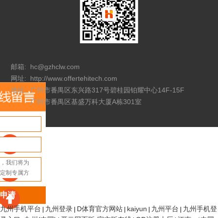
邮箱:
hc@gzhclw.com
网址:
http://www.offertehitech.com
地址:
广州市番禺区东兴路317号碧桂园铂耀中心14F-15F
广州市番禺区基盛万科大厦A栋301室
申请
九州手机平台
九州登录
D体育官方网站
kaiyun
九州平台
九州手机登
|
|
|
|
|